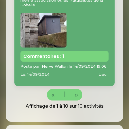
même association et les Naturalistes de la
Gohelle.
Commentaires : 1
Posté par: Hervé Wallon le 14/09/2024 19:06
Le: 14/09/2024
Lieu :
«
1
»
Affichage de 1 à 10 sur 10 activités